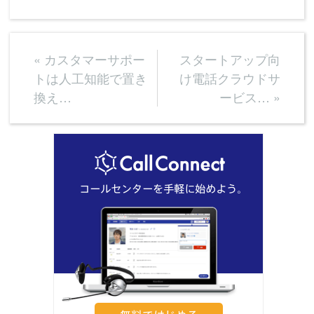
«
カスタマーサポー
スタートアップ向
トは人工知能で置き
け電話クラウドサ
換え…
ービス…
»